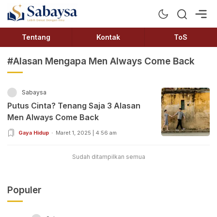
Sabaysa
Lebih Dekat Dengan Ilmu
Tentang
Kontak
ToS
#Alasan Mengapa Men Always Come Back
Sabaysa
Putus Cinta? Tenang Saja 3 Alasan
Men Always Come Back
Gaya Hidup
Maret 1, 2025 | 4:56 am
Sudah ditampilkan semua
Populer