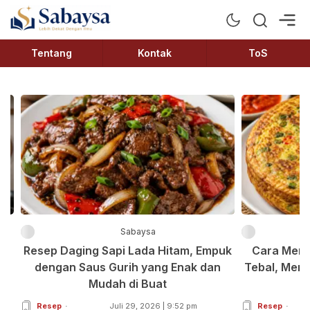
Sabaysa
Lebih Dekat Dengan Ilmu
Tentang
Kontak
ToS
Sabaysa
ot
Resep Daging Sapi Lada Hitam, Empuk
Cara Memb
na
dengan Saus Gurih yang Enak dan
Tebal, Men
Mudah di Buat
Resep
Juli 29, 2026 | 9:52 pm
Resep