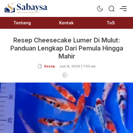
Sabaysa
Lebih Dekat Dengan Ilmu
Tentang
Kontak
ToS
Resep Cheesecake Lumer Di Mulut:
Panduan Lengkap Dari Pemula Hingga
Mahir
Resep
Juni 8, 2026 | 7:00 am