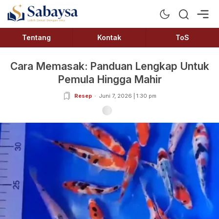
Sabaysa
Lebih Dekat Dengan Ilmu
Tentang
Kontak
ToS
Cara Memasak: Panduan Lengkap Untuk
Pemula Hingga Mahir
Resep
Juni 7, 2026 | 1:30 pm