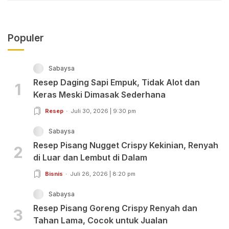
Populer
Sabaysa
Resep Daging Sapi Empuk, Tidak Alot dan
1
Keras Meski Dimasak Sederhana
Resep
Juli 30, 2026 | 9:30 pm
Sabaysa
Resep Pisang Nugget Crispy Kekinian, Renyah
2
di Luar dan Lembut di Dalam
Bisnis
Juli 26, 2026 | 8:20 pm
Sabaysa
Resep Pisang Goreng Crispy Renyah dan
3
Tahan Lama, Cocok untuk Jualan