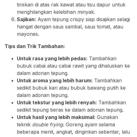
tiriskan di atas rak kawat atau tisu dapur untuk
menghilangkan kelebihan minyak.
Sajikan:
Ayam tepung crispy siap disajikan selagi
hangat dengan saus sambal, saus tomat, atau
mayones.
Tips dan Trik Tambahan:
Untuk rasa yang lebih pedas:
Tambahkan
bubuk cabai atau cabai rawit yang dihaluskan ke
dalam adonan tepung.
Untuk aroma yang lebih harum:
Tambahkan
sedikit bubuk kari atau bubuk bawang putih ke
dalam adonan tepung.
Untuk tekstur yang lebih renyah:
Tambahkan
sedikit tepung beras ke dalam adonan tepung.
Untuk hasil yang lebih maksimal:
Gunakan
teknik
double frying
. Goreng ayam selama
beberapa menit, angkat, dinginkan sebentar, lalu