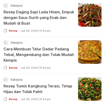
Sabaysa
Resep Daging Sapi Lada Hitam, Empuk
dengan Saus Gurih yang Enak dan
Mudah di Buat
Resep
Juli 29, 2026 | 9:52 pm
Sabaysa
Cara Membuat Telur Dadar Padang
Tebal, Mengembang dan Tidak Mudah
Kempis
Resep
Juli 29, 2026 | 9:43 pm
Sabaysa
Resep Tumis Kangkung Terasi, Tetap
Hijau dan Tidak Pahit
Resep
Juli 29, 2026 | 9:34 pm