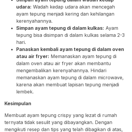
udara:
Wadah kedap udara akan mencegah
ayam tepung menjadi kering dan kehilangan
kerenyahannya.
Simpan ayam tepung di dalam kulkas:
Ayam
tepung bisa disimpan di dalam kulkas selama 2-3
hari.
Panaskan kembali ayam tepung di dalam oven
atau air fryer:
Memanaskan ayam tepung di
dalam oven atau air fryer akan membantu
mengembalikan kerenyahannya. Hindari
memanaskan ayam tepung di dalam microwave,
karena akan membuat lapisan tepung menjadi
lembek.
Kesimpulan
Membuat ayam tepung crispy yang lezat di rumah
ternyata tidak sesulit yang dibayangkan. Dengan
mengikuti resep dan tips yang telah dibagikan di atas,