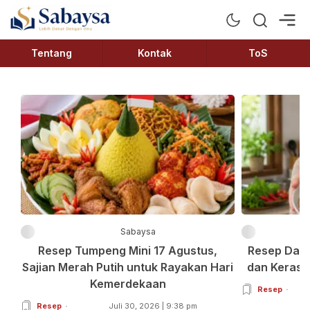
Sabaysa
Lebih Dekat Dengan Ilmu
Tentang
Kontak
ToS
Sabaysa
Resep Tumpeng Mini 17 Agustus,
Resep Dagi
Sajian Merah Putih untuk Rayakan Hari
dan Keras 
Kemerdekaan
Resep
Resep
Juli 30, 2026 | 9:38 pm