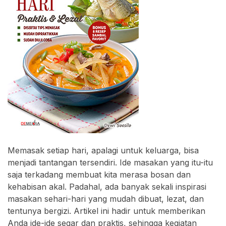
Memasak setiap hari, apalagi untuk keluarga, bisa
menjadi tantangan tersendiri. Ide masakan yang itu-itu
saja terkadang membuat kita merasa bosan dan
kehabisan akal. Padahal, ada banyak sekali inspirasi
masakan sehari-hari yang mudah dibuat, lezat, dan
tentunya bergizi. Artikel ini hadir untuk memberikan
Anda ide-ide segar dan praktis, sehingga kegiatan