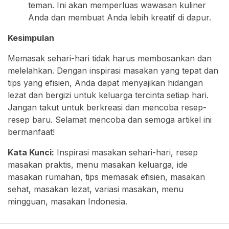
teman. Ini akan memperluas wawasan kuliner
Anda dan membuat Anda lebih kreatif di dapur.
Kesimpulan
Memasak sehari-hari tidak harus membosankan dan
melelahkan. Dengan inspirasi masakan yang tepat dan
tips yang efisien, Anda dapat menyajikan hidangan
lezat dan bergizi untuk keluarga tercinta setiap hari.
Jangan takut untuk berkreasi dan mencoba resep-
resep baru. Selamat mencoba dan semoga artikel ini
bermanfaat!
Kata Kunci:
Inspirasi masakan sehari-hari, resep
masakan praktis, menu masakan keluarga, ide
masakan rumahan, tips memasak efisien, masakan
sehat, masakan lezat, variasi masakan, menu
mingguan, masakan Indonesia.