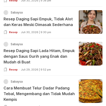
Resep
Juli 30, 2026 | 9:38 pm
Sabaysa
Resep Daging Sapi Empuk, Tidak Alot
dan Keras Meski Dimasak Sederhana
Resep
Juli 30, 2026 | 9:30 pm
Sabaysa
Resep Daging Sapi Lada Hitam, Empuk
dengan Saus Gurih yang Enak dan
Mudah di Buat
Resep
Juli 29, 2026 | 9:52 pm
Sabaysa
Cara Membuat Telur Dadar Padang
Tebal, Mengembang dan Tidak Mudah
Kempis