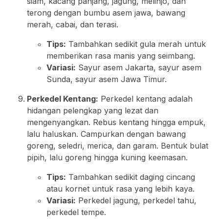
siam, kacang panjang, jagung, melinjo, dan
terong dengan bumbu asem jawa, bawang
merah, cabai, dan terasi.
Tips:
Tambahkan sedikit gula merah untuk
memberikan rasa manis yang seimbang.
Variasi:
Sayur asem Jakarta, sayur asem
Sunda, sayur asem Jawa Timur.
Perkedel Kentang:
Perkedel kentang adalah
hidangan pelengkap yang lezat dan
mengenyangkan. Rebus kentang hingga empuk,
lalu haluskan. Campurkan dengan bawang
goreng, seledri, merica, dan garam. Bentuk bulat
pipih, lalu goreng hingga kuning keemasan.
Tips:
Tambahkan sedikit daging cincang
atau kornet untuk rasa yang lebih kaya.
Variasi:
Perkedel jagung, perkedel tahu,
perkedel tempe.