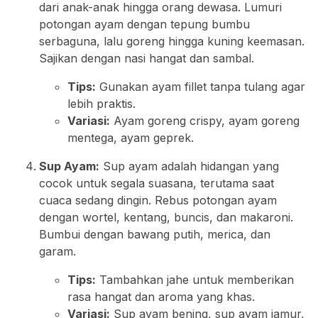
dari anak-anak hingga orang dewasa. Lumuri
potongan ayam dengan tepung bumbu
serbaguna, lalu goreng hingga kuning keemasan.
Sajikan dengan nasi hangat dan sambal.
Tips:
Gunakan ayam fillet tanpa tulang agar
lebih praktis.
Variasi:
Ayam goreng crispy, ayam goreng
mentega, ayam geprek.
Sup Ayam:
Sup ayam adalah hidangan yang
cocok untuk segala suasana, terutama saat
cuaca sedang dingin. Rebus potongan ayam
dengan wortel, kentang, buncis, dan makaroni.
Bumbui dengan bawang putih, merica, dan
garam.
Tips:
Tambahkan jahe untuk memberikan
rasa hangat dan aroma yang khas.
Variasi:
Sup ayam bening, sup ayam jamur,