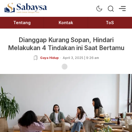
Sabaysa
Lebih Dekat Dengan Ilmu
Tentang
Kontak
ToS
Dianggap Kurang Sopan, Hindari
Melakukan 4 Tindakan ini Saat Bertamu
Gaya Hidup
April 3, 2025 | 9:26 am