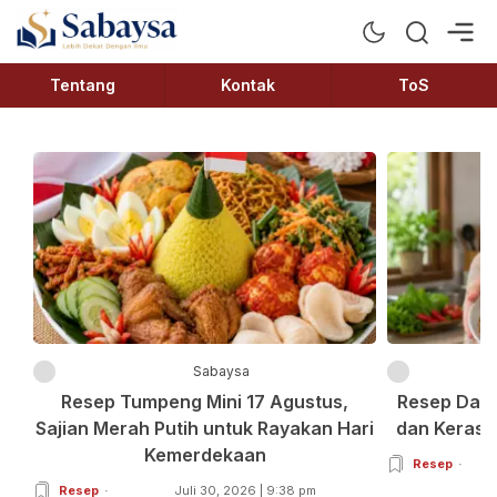
Sabaysa
Lebih Dekat Dengan Ilmu
Tentang
Kontak
ToS
Sabaysa
Resep Tumpeng Mini 17 Agustus,
Resep Dagi
Sajian Merah Putih untuk Rayakan Hari
dan Keras 
Kemerdekaan
Resep
Resep
Juli 30, 2026 | 9:38 pm