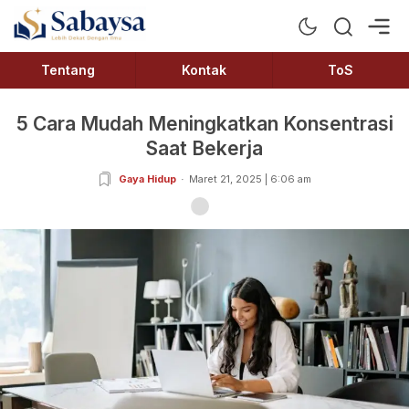
Sabaysa
Lebih Dekat Dengan Ilmu
Tentang
Kontak
ToS
5 Cara Mudah Meningkatkan Konsentrasi
Saat Bekerja
Gaya Hidup
Maret 21, 2025 | 6:06 am