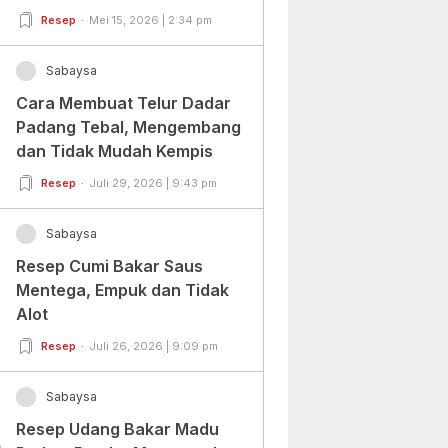
Pemula Dan Profesional
Resep
Mei 15, 2026 | 2:34 pm
Sabaysa
Cara Membuat Telur Dadar
Padang Tebal, Mengembang
dan Tidak Mudah Kempis
Resep
Juli 29, 2026 | 9:43 pm
Sabaysa
Resep Cumi Bakar Saus
Mentega, Empuk dan Tidak
Alot
Resep
Juli 26, 2026 | 9:09 pm
Sabaysa
Resep Udang Bakar Madu