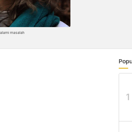
galami masalah
Popu
1