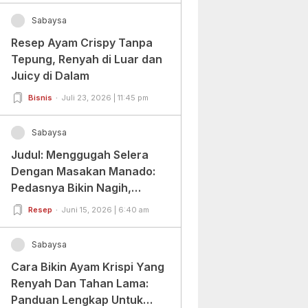
Sabaysa
Resep Ayam Crispy Tanpa
Tepung, Renyah di Luar dan
Juicy di Dalam
Bisnis
Juli 23, 2026 | 11:45 pm
Sabaysa
Judul: Menggugah Selera
Dengan Masakan Manado:
Pedasnya Bikin Nagih,
Ragamnya Bikin Ketagihan!
Resep
Juni 15, 2026 | 6:40 am
Sabaysa
Cara Bikin Ayam Krispi Yang
Renyah Dan Tahan Lama:
Panduan Lengkap Untuk