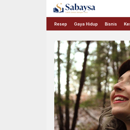
Sabaysa
Lebih Dekat Dengan Ilmu
Resep
Gaya Hidup
Bisnis
Ke