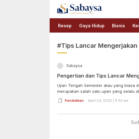
Sabaysa
Lebih Dekat Dengan Ilmu
Resep
Gaya Hidup
Bisnis
Ke
#Tips Lancar Mengerjakan
Sabaysa
Pengertian dan Tips Lancar Men
Ujian Tengah Semester atau yang biasa d
merupakan salah satu ujian yang selalu di
Pendidikan
April 24, 2025 | 11:50 am
Sud