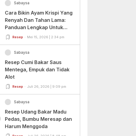
Sabaysa
Cara Bikin Ayam Krispi Yang
Renyah Dan Tahan Lama:
Panduan Lengkap Untuk
Pemula Dan Profesional
Resep
Mei 15, 2026 | 2:34 pm
Sabaysa
Resep Cumi Bakar Saus
Mentega, Empuk dan Tidak
Alot
Resep
Juli 26, 2026 | 9:09 pm
Sabaysa
Resep Udang Bakar Madu
0
Pedas, Bumbu Meresap dan
Harum Menggoda
Resep
Juli 26, 2026 | 8:48 pm