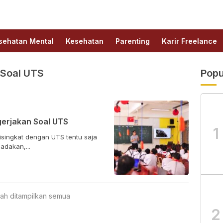
sehatan Mental
Kesehatan
Parenting
Karir Freelance
 Soal UTS
Popu
gerjakan Soal UTS
1
isingkat dengan UTS tentu saja
adakan,...
ah ditampilkan semua
2