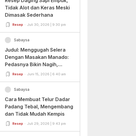
Resep Daging Sapi Empuk,
Tidak Alot dan Keras Meski
Dimasak Sederhana
Resep
Juli 30, 2026 | 9:30 pm
Sabaysa
Judul: Menggugah Selera
Dengan Masakan Manado:
Pedasnya Bikin Nagih,
Ragamnya Bikin Ketagihan!
Resep
Juni 15, 2026 | 6:40 am
Sabaysa
Cara Membuat Telur Dadar
Padang Tebal, Mengembang
dan Tidak Mudah Kempis
Resep
Juli 29, 2026 | 9:43 pm