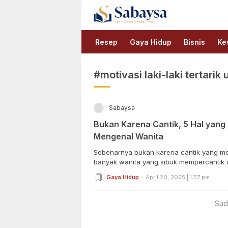
Sabaysa
Lebih Dekat Dengan Ilmu
Resep
Gaya Hidup
Bisnis
Ke
#motivasi laki-laki tertari
Sabaysa
Bukan Karena Cantik, 5 Hal yang 
Mengenal Wanita
Sebenarnya bukan karena cantik yang mem
banyak wanita yang sibuk mempercantik di
Gaya Hidup
April 20, 2025 | 1:57 pm
Sud