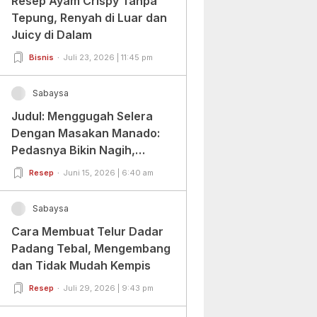
Resep Ayam Crispy Tanpa
Tepung, Renyah di Luar dan
Juicy di Dalam
Bisnis
Juli 23, 2026 | 11:45 pm
Sabaysa
Judul: Menggugah Selera
Dengan Masakan Manado:
Pedasnya Bikin Nagih,
Ragamnya Bikin Ketagihan!
Resep
Juni 15, 2026 | 6:40 am
Sabaysa
Cara Membuat Telur Dadar
Padang Tebal, Mengembang
dan Tidak Mudah Kempis
Resep
Juli 29, 2026 | 9:43 pm