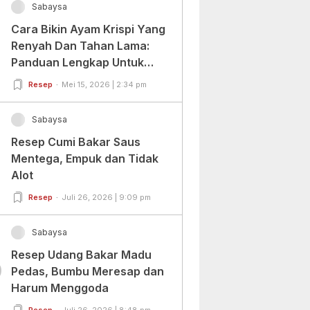
Sabaysa
Cara Bikin Ayam Krispi Yang
Renyah Dan Tahan Lama:
Panduan Lengkap Untuk
Pemula Dan Profesional
Resep
Mei 15, 2026 | 2:34 pm
Sabaysa
Resep Cumi Bakar Saus
Mentega, Empuk dan Tidak
Alot
Resep
Juli 26, 2026 | 9:09 pm
Sabaysa
Resep Udang Bakar Madu
0
Pedas, Bumbu Meresap dan
Harum Menggoda
Resep
Juli 26, 2026 | 8:48 pm