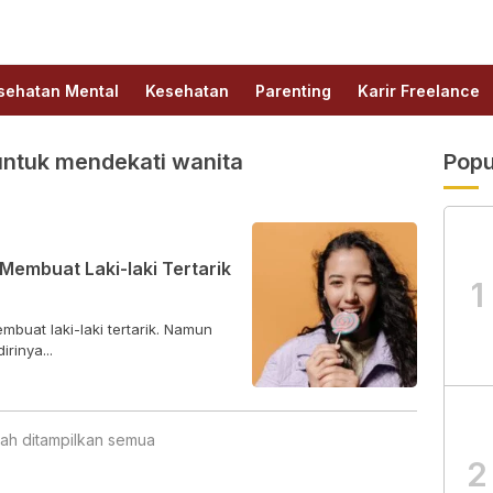
sehatan Mental
Kesehatan
Parenting
Karir Freelance
k untuk mendekati wanita
Popu
Membuat Laki-laki Tertarik
1
buat laki-laki tertarik. Namun
rinya...
ah ditampilkan semua
2