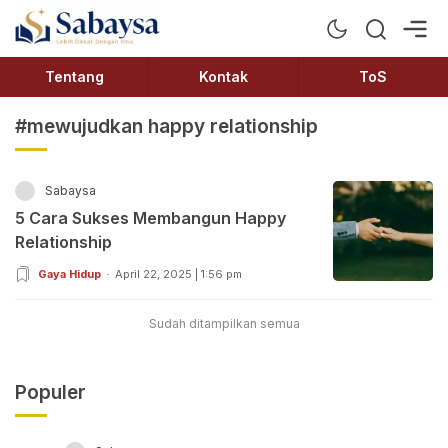
Sabaysa
Lebih Dekat Dengan Ilmu
Tentang
Kontak
ToS
#mewujudkan happy relationship
Sabaysa
5 Cara Sukses Membangun Happy
Relationship
Gaya Hidup
April 22, 2025 | 1:56 pm
Sudah ditampilkan semua
Populer