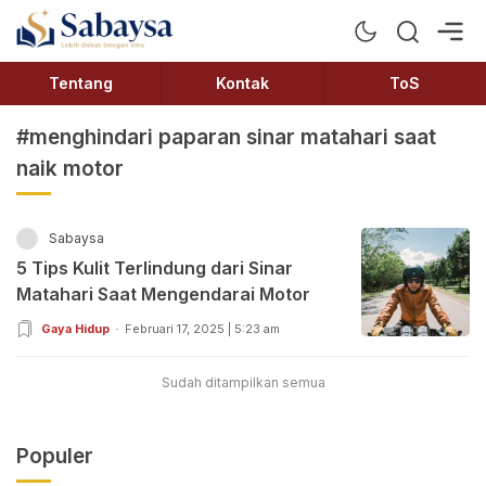
Sabaysa
Lebih Dekat Dengan Ilmu
Tentang
Kontak
ToS
#menghindari paparan sinar matahari saat
naik motor
Sabaysa
5 Tips Kulit Terlindung dari Sinar
Matahari Saat Mengendarai Motor
Gaya Hidup
Februari 17, 2025 | 5:23 am
Sudah ditampilkan semua
Populer