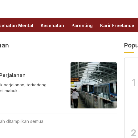
sehatan Mental
Kesehatan
Parenting
Karir Freelance
nan
Popu
Perjalanan
1
 perjalanan, terkadang
i mabuk...
ah ditampilkan semua
2