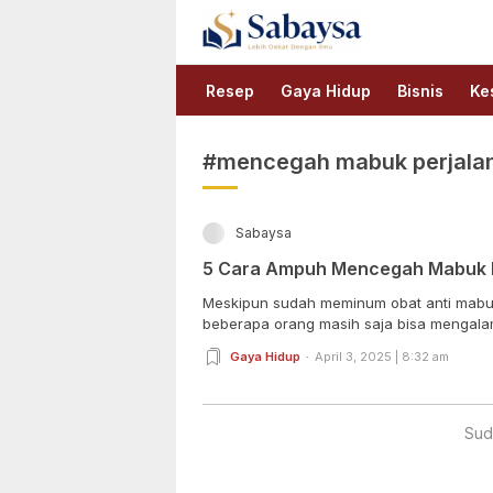
Sabaysa
Lebih Dekat Dengan Ilmu
Resep
Gaya Hidup
Bisnis
Ke
#mencegah mabuk perjala
Sabaysa
5 Cara Ampuh Mencegah Mabuk 
Meskipun sudah meminum obat anti mabuk
beberapa orang masih saja bisa mengalam
Gaya Hidup
April 3, 2025 | 8:32 am
Sud