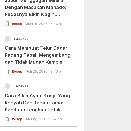
Judul: Menggugah Selera
Dengan Masakan Manado:
Pedasnya Bikin Nagih,
Ragamnya Bikin Ketagihan!
Resep
Juni 15, 2026 | 6:40 am
Sabaysa
Cara Membuat Telur Dadar
Padang Tebal, Mengembang
dan Tidak Mudah Kempis
Resep
Juli 29, 2026 | 9:43 pm
Sabaysa
Cara Bikin Ayam Krispi Yang
Renyah Dan Tahan Lama:
Panduan Lengkap Untuk
Pemula Dan Profesional
Resep
Mei 15, 2026 | 2:34 pm