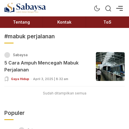
Sabaysa
Lebih Dekat Dengan Ilmu
Tentang
Kontak
ToS
#mabuk perjalanan
Sabaysa
5 Cara Ampuh Mencegah Mabuk
Perjalanan
Gaya Hidup
April 3, 2025 | 8:32 am
Sudah ditampilkan semua
Populer