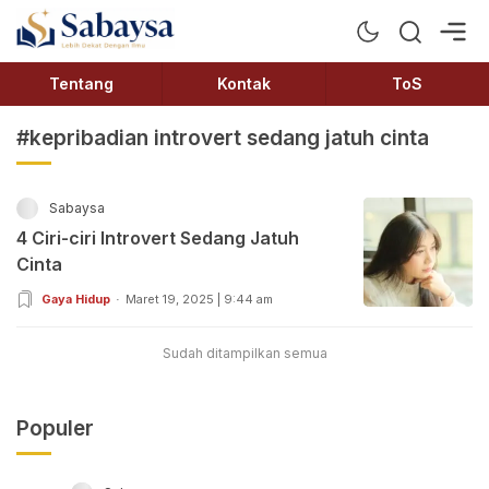
Sabaysa
Lebih Dekat Dengan Ilmu
Tentang
Kontak
ToS
#kepribadian introvert sedang jatuh cinta
Sabaysa
4 Ciri-ciri Introvert Sedang Jatuh
Cinta
Gaya Hidup
Maret 19, 2025 | 9:44 am
Sudah ditampilkan semua
Populer