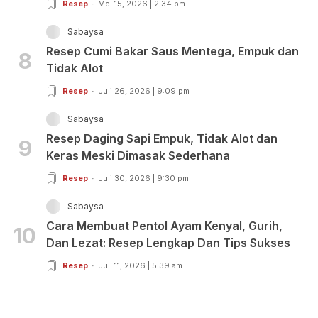
Resep
Mei 15, 2026 | 2:34 pm
Sabaysa
Resep Cumi Bakar Saus Mentega, Empuk dan
8
Tidak Alot
Resep
Juli 26, 2026 | 9:09 pm
Sabaysa
Resep Daging Sapi Empuk, Tidak Alot dan
9
Keras Meski Dimasak Sederhana
Resep
Juli 30, 2026 | 9:30 pm
Sabaysa
Cara Membuat Pentol Ayam Kenyal, Gurih,
10
Dan Lezat: Resep Lengkap Dan Tips Sukses
Resep
Juli 11, 2026 | 5:39 am