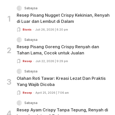
Sabaysa
Resep Pisang Nugget Crispy Kekinian, Renyah
1
di Luar dan Lembut di Dalam
Bisnis
Juli 26, 2026 | 8:20 pm
Sabaysa
Resep Pisang Goreng Crispy Renyah dan
2
Tahan Lama, Cocok untuk Jualan
Resep
Juli 22, 2026 | 9:29 pm
Sabaysa
Olahan Roti Tawar: Kreasi Lezat Dan Praktis
3
Yang Wajib Dicoba
Resep
April 25, 2026 | 7:06 am
Sabaysa
Resep Ayam Crispy Tanpa Tepung, Renyah di
4