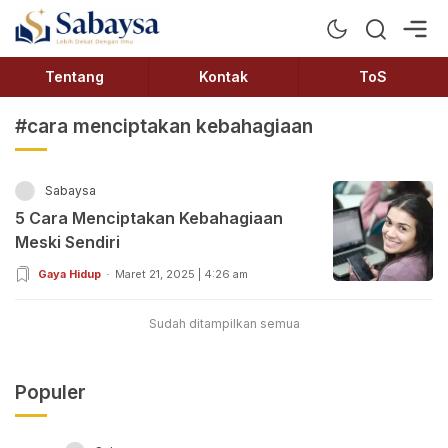
Sabaysa
Lebih Dekat Dengan Ilmu
Tentang
Kontak
ToS
#cara menciptakan kebahagiaan
Sabaysa
5 Cara Menciptakan Kebahagiaan
Meski Sendiri
Gaya Hidup
Maret 21, 2025 | 4:26 am
Sudah ditampilkan semua
Populer