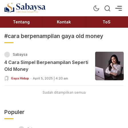
Sabaysa
Lebih Dekat Dengan Ilmu
Tentang
Kontak
ToS
#cara berpenampilan gaya old money
Sabaysa
4 Cara Simpel Berpenampilan Seperti
Old Money
Gaya Hidup
April 5, 2025 | 4:20 am
Sudah ditampilkan semua
Populer