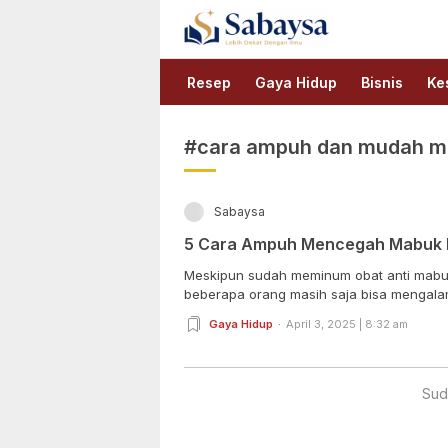
Sabaysa
Lebih Dekat Dengan Ilmu
Resep
Gaya Hidup
Bisnis
Ke
#cara ampuh dan mudah m
Sabaysa
5 Cara Ampuh Mencegah Mabuk 
Meskipun sudah meminum obat anti mabuk
beberapa orang masih saja bisa mengalam
Gaya Hidup
April 3, 2025 | 8:32 am
Sud