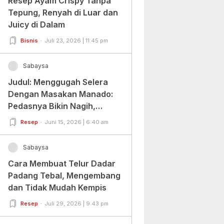
Resep Ayam Crispy Tanpa
Tepung, Renyah di Luar dan
Juicy di Dalam
Bisnis
Juli 23, 2026 | 11:45 pm
Sabaysa
Judul: Menggugah Selera
Dengan Masakan Manado:
Pedasnya Bikin Nagih,
Ragamnya Bikin Ketagihan!
Resep
Juni 15, 2026 | 6:40 am
Sabaysa
Cara Membuat Telur Dadar
Padang Tebal, Mengembang
dan Tidak Mudah Kempis
Resep
Juli 29, 2026 | 9:43 pm