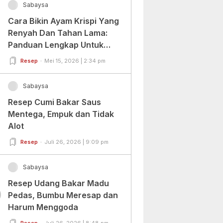
Sabaysa
Cara Bikin Ayam Krispi Yang
Renyah Dan Tahan Lama:
Panduan Lengkap Untuk
Pemula Dan Profesional
Resep
Mei 15, 2026 | 2:34 pm
Sabaysa
Resep Cumi Bakar Saus
Mentega, Empuk dan Tidak
Alot
Resep
Juli 26, 2026 | 9:09 pm
Sabaysa
Resep Udang Bakar Madu
0
Pedas, Bumbu Meresap dan
Harum Menggoda
Resep
Juli 26, 2026 | 8:48 pm