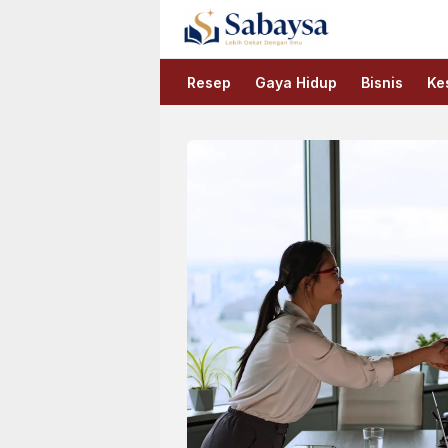
Sabaysa
Lebih Dekat Dengan Ilmu
Resep
Gaya Hidup
Bisnis
Ke