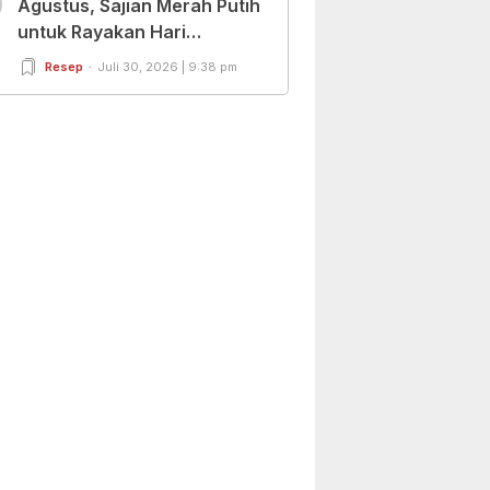
0
Agustus, Sajian Merah Putih
untuk Rayakan Hari
Kemerdekaan
Resep
Juli 30, 2026 | 9:38 pm