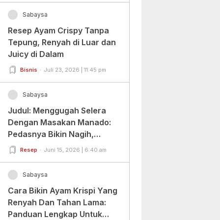
Sabaysa
Resep Ayam Crispy Tanpa
Tepung, Renyah di Luar dan
Juicy di Dalam
Bisnis
Juli 23, 2026 | 11:45 pm
Sabaysa
Judul: Menggugah Selera
Dengan Masakan Manado:
Pedasnya Bikin Nagih,
Ragamnya Bikin Ketagihan!
Resep
Juni 15, 2026 | 6:40 am
Sabaysa
Cara Bikin Ayam Krispi Yang
Renyah Dan Tahan Lama:
Panduan Lengkap Untuk