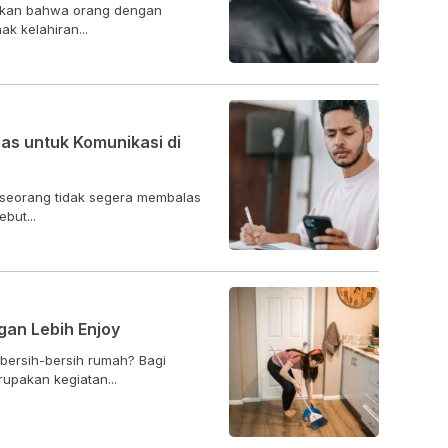
aakan bahwa orang dengan
k kelahiran...
s untuk Komunikasi di
eseorang tidak segera membalas
but...
an Lebih Enjoy
 bersih-bersih rumah? Bagi
pakan kegiatan...