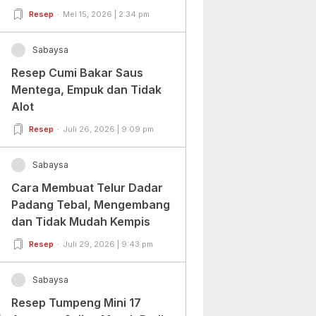
Pemula Dan Profesional
Resep
Mei 15, 2026 | 2:34 pm
Sabaysa
Resep Cumi Bakar Saus
Mentega, Empuk dan Tidak
Alot
Resep
Juli 26, 2026 | 9:09 pm
Sabaysa
Cara Membuat Telur Dadar
Padang Tebal, Mengembang
dan Tidak Mudah Kempis
Resep
Juli 29, 2026 | 9:43 pm
Sabaysa
Resep Tumpeng Mini 17