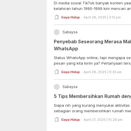
Di media sosial TikTok banyak konten y
kelahiran tahun 1990-1999 kini mencari ana
Gaya Hidup
April 28, 2025 | 3:12 pm
Sabaysa
Penyebab Seseorang Merasa Mala
WhatsApp
Status WhatsApp online, tapi mengapa s
pesan yang kita kirim ya? Pertanyaan terse
Gaya Hidup
April 28, 2025 | 9:35 am
Sabaysa
5 Tips Membersihkan Rumah deng
Siapa nih yang kurang menyukai aktivitas
sebagian orang membersihkan rumah meru
Gaya Hidup
April 27, 2025 | 10:28 pm