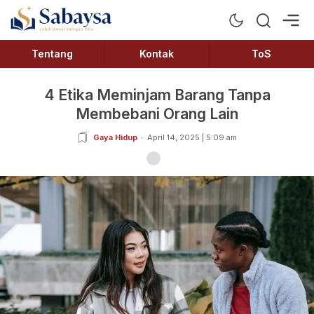
Sabaysa
Lebih Dekat Dengan Ilmu
Tentang
Kontak
ToS
4 Etika Meminjam Barang Tanpa
Membebani Orang Lain
Gaya Hidup
April 14, 2025 | 5:09 am